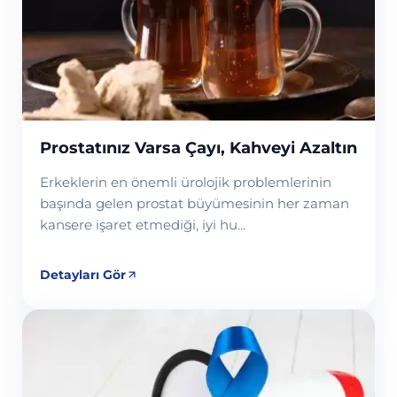
Devamını Oku
Prostatınız Varsa Çayı, Kahveyi Azaltın
Erkeklerin en önemli ürolojik problemlerinin
başında gelen prostat büyümesinin her zaman
kansere işaret etmediği, iyi hu...
Detayları Gör